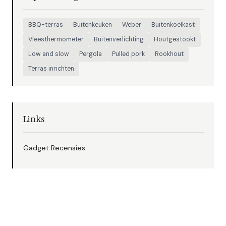
BBQ-terras
Buitenkeuken
Weber
Buitenkoelkast
Vleesthermometer
Buitenverlichting
Houtgestookt
Low and slow
Pergola
Pulled pork
Rookhout
Terras inrichten
Links
Gadget Recensies