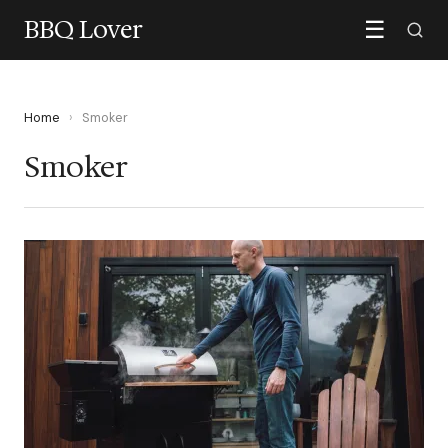
BBQ Lover
☰
Home
›
Smoker
Smoker