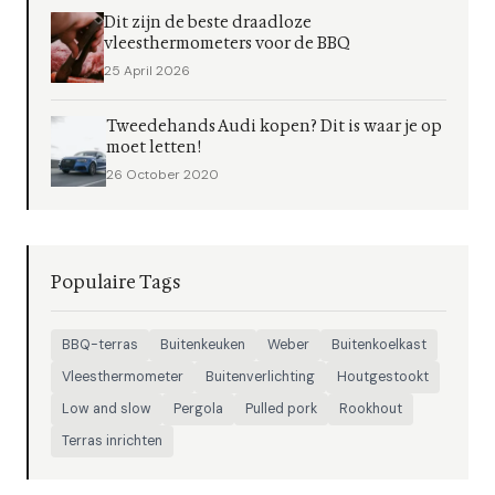
Dit zijn de beste draadloze
vleesthermometers voor de BBQ
25 April 2026
Tweedehands Audi kopen? Dit is waar je op
moet letten!
26 October 2020
Populaire Tags
BBQ-terras
Buitenkeuken
Weber
Buitenkoelkast
Vleesthermometer
Buitenverlichting
Houtgestookt
Low and slow
Pergola
Pulled pork
Rookhout
Terras inrichten