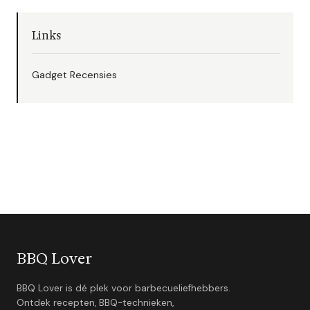
Links
Gadget Recensies
BBQ Lover
BBQ Lover is dé plek voor barbecueliefhebbers.
Ontdek recepten, BBQ-technieken,