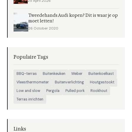
25 April 2026
Tweedehands Audi kopen? Dit is waar je op
moet letten!
26 October 2020
Populaire Tags
BBQ-terras
Buitenkeuken
Weber
Buitenkoelkast
Vleesthermometer
Buitenverlichting
Houtgestookt
Low and slow
Pergola
Pulled pork
Rookhout
Terras inrichten
Links