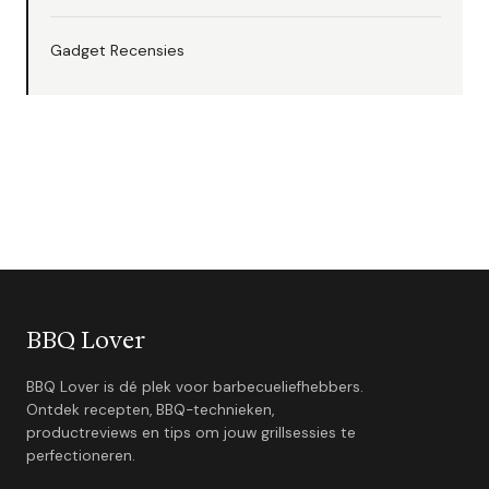
Gadget Recensies
BBQ Lover
BBQ Lover is dé plek voor barbecueliefhebbers.
Ontdek recepten, BBQ-technieken,
productreviews en tips om jouw grillsessies te
perfectioneren.