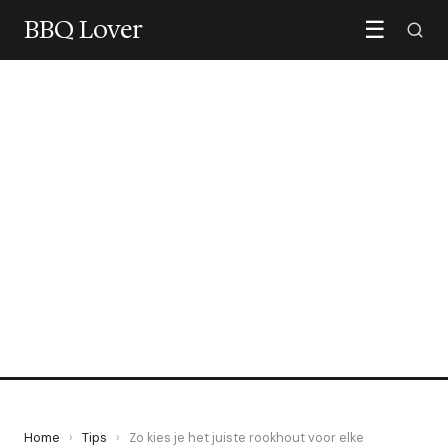
BBQ Lover
☰
TIPS
Zo kies je het juiste
rookhout voor elke
vleessoort
6 June 2026
·
7 min leestijd
Home
›
Tips
›
Zo kies je het juiste rookhout voor elke